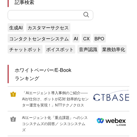
記事検索
生成AI
カスタマーサクセス
コンタクトセンターシステム
AI
CX
BPO
チャットボット
ボイスボット
音声認識
業務効率化
ホワイトペーパー/E-Book
ランキング
「AIエージェント導入事例のご紹介――
AIが仕分け、ボットが応対 効率的なセン
ター運営を実現！」NTTテクノクロス
AIエージェント化「重点課題」へのシス
コシステムズの回答／ シスコシステム
ズ