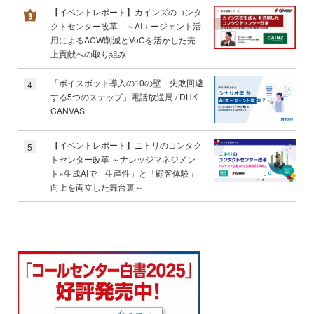
【イベントレポート】カインズのコンタ
クトセンター改革 ～AIエージェント活
用によるACW削減とVoCを活かした売
上貢献への取り組み
「ボイスボット導入の10の壁 失敗回避
4
する5つのステップ」電話放送局 / DHK
CANVAS
【イベントレポート】ニトリのコンタク
5
トセンター改革 ～ナレッジマネジメン
ト×生成AIで「生産性」と「顧客体験」
向上を両立した舞台裏～