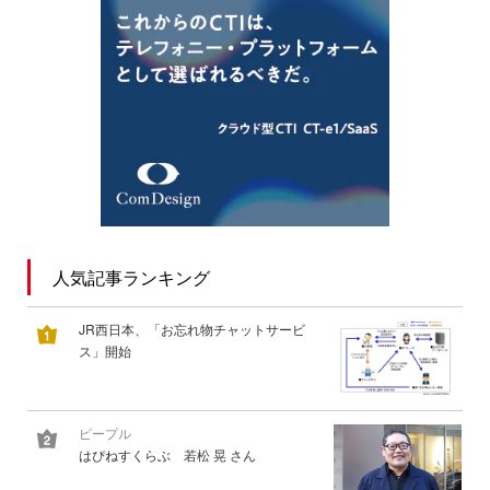
人気記事ランキング
JR西日本、「お忘れ物チャットサービ
ス」開始
ピープル
はぴねすくらぶ 若松 晃 さん