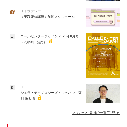
ストラテジー
＜実践研修講座＞年間スケジュール
コールセンタージャパン 2026年8月号
4
（7月20日発売）
IT
5
シエラ・テクノロジーズ・ジャパン 森
川 馨太 氏
もっと見る/一覧で見る