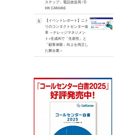
ステップ」電話放送局 / D
HK CANVAS
【イベントレポート】ニト
5
リのコンタクトセンター改
革 ～ナレッジマネジメン
ト×生成AIで「生産性」と
「顧客体験」向上を両立し
た舞台裏～