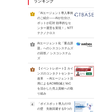
ランキング
「AIエージェント導入事例
のご紹介――AIが仕分け、
ボットが応対 効率的なセ
ンター運営を実現！」NTT
テクノクロス
AIエージェント化「重点課
題」へのシスコシステムズ
の回答／ シスコシステム
ズ
【イベントレポート】カイ
ンズのコンタクトセンター
改革 ～AIエージェント活
用によるACW削減とVoC
を活かした売上貢献への取
り組み
「ボイスボット導入の10
4
の壁 失敗回避する5つの