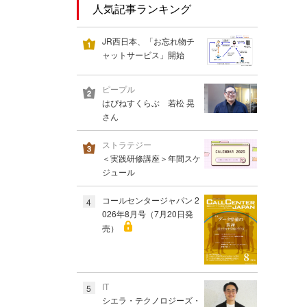
人気記事ランキング
JR西日本、「お忘れ物チ
ャットサービス」開始
ピープル
はぴねすくらぶ 若松 晃
さん
ストラテジー
＜実践研修講座＞年間スケ
ジュール
コールセンタージャパン 2
4
026年8月号（7月20日発
売）
IT
5
シエラ・テクノロジーズ・