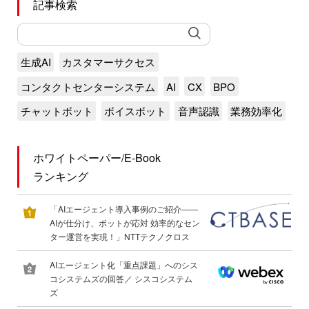
記事検索
生成AI
カスタマーサクセス
コンタクトセンターシステム
AI
CX
BPO
チャットボット
ボイスボット
音声認識
業務効率化
ホワイトペーパー/E-Book
ランキング
「AIエージェント導入事例のご紹介――
AIが仕分け、ボットが応対 効率的なセン
ター運営を実現！」NTTテクノクロス
AIエージェント化「重点課題」へのシス
コシステムズの回答／ シスコシステム
ズ