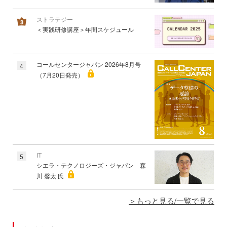
ストラテジー
＜実践研修講座＞年間スケジュール
コールセンタージャパン 2026年8月号
4
（7月20日発売）
IT
5
シエラ・テクノロジーズ・ジャパン 森
川 馨太 氏
もっと見る/一覧で見る