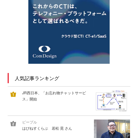
人気記事ランキング
JR西日本、「お忘れ物チャットサービ
ス」開始
ピープル
はぴねすくらぶ 若松 晃 さん