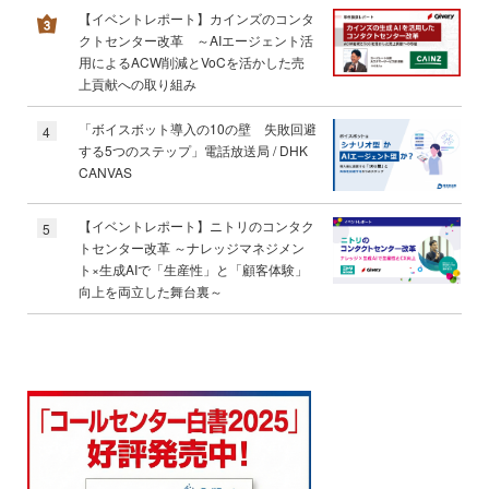
【イベントレポート】カインズのコンタ
クトセンター改革 ～AIエージェント活
用によるACW削減とVoCを活かした売
上貢献への取り組み
「ボイスボット導入の10の壁 失敗回避
4
する5つのステップ」電話放送局 / DHK
CANVAS
【イベントレポート】ニトリのコンタク
5
トセンター改革 ～ナレッジマネジメン
ト×生成AIで「生産性」と「顧客体験」
向上を両立した舞台裏～