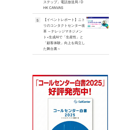
ステップ」電話放送局 / D
HK CANVAS
【イベントレポート】ニト
5
リのコンタクトセンター改
革 ～ナレッジマネジメン
ト×生成AIで「生産性」と
「顧客体験」向上を両立し
た舞台裏～