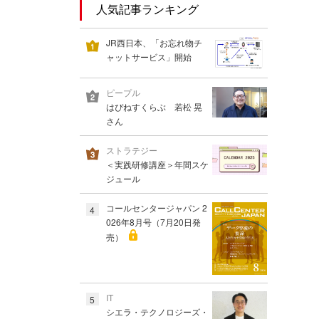
人気記事ランキング
JR西日本、「お忘れ物チ
ャットサービス」開始
ピープル
はぴねすくらぶ 若松 晃
さん
ストラテジー
＜実践研修講座＞年間スケ
ジュール
コールセンタージャパン 2
4
026年8月号（7月20日発
売）
IT
5
シエラ・テクノロジーズ・