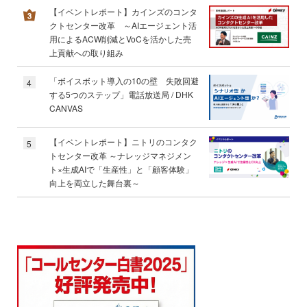
【イベントレポート】カインズのコンタ
クトセンター改革 ～AIエージェント活
用によるACW削減とVoCを活かした売
上貢献への取り組み
「ボイスボット導入の10の壁 失敗回避
4
する5つのステップ」電話放送局 / DHK
CANVAS
【イベントレポート】ニトリのコンタク
5
トセンター改革 ～ナレッジマネジメン
ト×生成AIで「生産性」と「顧客体験」
向上を両立した舞台裏～