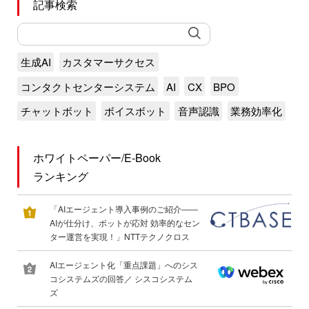
記事検索
生成AI
カスタマーサクセス
コンタクトセンターシステム
AI
CX
BPO
チャットボット
ボイスボット
音声認識
業務効率化
ホワイトペーパー/E-Book
ランキング
「AIエージェント導入事例のご紹介――
AIが仕分け、ボットが応対 効率的なセン
ター運営を実現！」NTTテクノクロス
AIエージェント化「重点課題」へのシス
コシステムズの回答／ シスコシステム
ズ