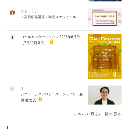
ストラテジー
＜実践研修講座＞年間スケジュール
コールセンタージャパン 2026年8月号
4
（7月20日発売）
IT
5
シエラ・テクノロジーズ・ジャパン 森
川 馨太 氏
もっと見る/一覧で見る