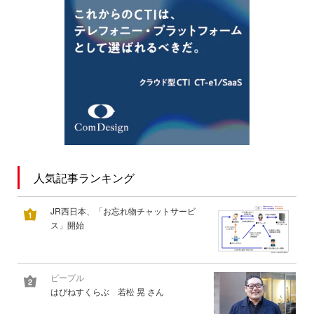
人気記事ランキング
JR西日本、「お忘れ物チャットサービ
ス」開始
ピープル
はぴねすくらぶ 若松 晃 さん