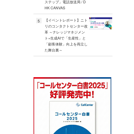
ステップ」電話放送局 / D
HK CANVAS
【イベントレポート】ニト
5
リのコンタクトセンター改
革 ～ナレッジマネジメン
ト×生成AIで「生産性」と
「顧客体験」向上を両立し
た舞台裏～