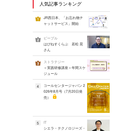
人気記事ランキング
JR西日本、「お忘れ物チ
ャットサービス」開始
ピープル
はぴねすくらぶ 若松 晃
さん
ストラテジー
＜実践研修講座＞年間スケ
ジュール
コールセンタージャパン 2
4
026年8月号（7月20日発
売）
IT
5
シエラ・テクノロジーズ・