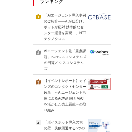
ランキング
「AIエージェント導入事例
のご紹介――AIが仕分け、
ボットが応対 効率的なセ
ンター運営を実現！」NTT
テクノクロス
AIエージェント化「重点課
題」へのシスコシステムズ
の回答／ シスコシステム
ズ
【イベントレポート】カイ
ンズのコンタクトセンター
改革 ～AIエージェント活
用によるACW削減とVoC
を活かした売上貢献への取
り組み
「ボイスボット導入の10
4
の壁 失敗回避する5つの