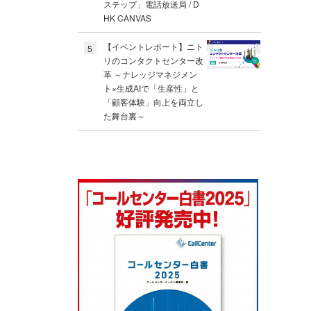
ステップ」電話放送局 / D
HK CANVAS
【イベントレポート】ニト
5
リのコンタクトセンター改
革 ～ナレッジマネジメン
ト×生成AIで「生産性」と
「顧客体験」向上を両立し
た舞台裏～