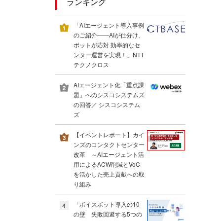
ランキング
「AIエージェント導入事例
のご紹介――AIが仕分け、
ボットが応対 効率的なセ
ンター運営を実現！」NTT
テクノクロス
AIエージェント化「重点課
題」へのシスコシステムズ
の回答／ シスコシステム
ズ
【イベントレポート】カイ
ンズのコンタクトセンター
改革 ～AIエージェント活
用によるACW削減とVoC
を活かした売上貢献への取
り組み
「ボイスボット導入の10
4
の壁 失敗回避する5つの