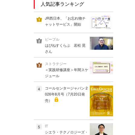
人気記事ランキング
JR西日本、「お忘れ物チ
ャットサービス」開始
ピープル
はぴねすくらぶ 若松 晃
さん
ストラテジー
＜実践研修講座＞年間スケ
ジュール
コールセンタージャパン 2
4
026年8月号（7月20日発
売）
IT
5
シエラ・テクノロジーズ・