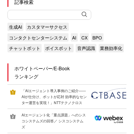
記事検索
生成AI
カスタマーサクセス
コンタクトセンターシステム
AI
CX
BPO
チャットボット
ボイスボット
音声認識
業務効率化
ホワイトペーパー/E-Book
ランキング
「AIエージェント導入事例のご紹介――
AIが仕分け、ボットが応対 効率的なセン
ター運営を実現！」NTTテクノクロス
AIエージェント化「重点課題」へのシス
コシステムズの回答／ シスコシステム
ズ