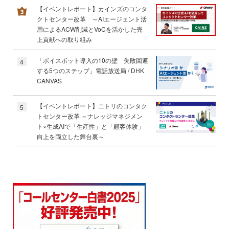
【イベントレポート】カインズのコンタ
クトセンター改革 ～AIエージェント活
用によるACW削減とVoCを活かした売
上貢献への取り組み
「ボイスボット導入の10の壁 失敗回避
4
する5つのステップ」電話放送局 / DHK
CANVAS
【イベントレポート】ニトリのコンタク
5
トセンター改革 ～ナレッジマネジメン
ト×生成AIで「生産性」と「顧客体験」
向上を両立した舞台裏～