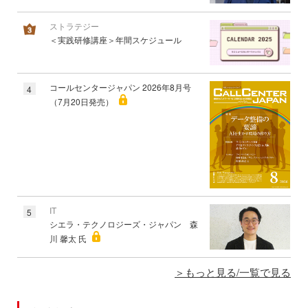
ストラテジー
＜実践研修講座＞年間スケジュール
コールセンタージャパン 2026年8月号
4
（7月20日発売）
IT
5
シエラ・テクノロジーズ・ジャパン 森
川 馨太 氏
もっと見る/一覧で見る