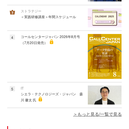
ストラテジー
＜実践研修講座＞年間スケジュール
コールセンタージャパン 2026年8月号
4
（7月20日発売）
IT
5
シエラ・テクノロジーズ・ジャパン 森
川 馨太 氏
もっと見る/一覧で見る