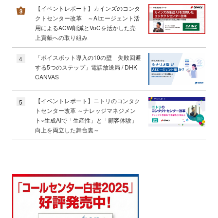
【イベントレポート】カインズのコンタ
クトセンター改革 ～AIエージェント活
用によるACW削減とVoCを活かした売
上貢献への取り組み
「ボイスボット導入の10の壁 失敗回避
4
する5つのステップ」電話放送局 / DHK
CANVAS
【イベントレポート】ニトリのコンタク
5
トセンター改革 ～ナレッジマネジメン
ト×生成AIで「生産性」と「顧客体験」
向上を両立した舞台裏～