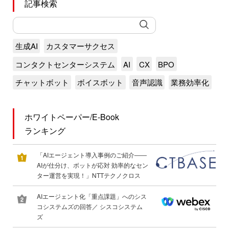
記事検索
生成AI
カスタマーサクセス
コンタクトセンターシステム
AI
CX
BPO
チャットボット
ボイスボット
音声認識
業務効率化
ホワイトペーパー/E-Book
ランキング
「AIエージェント導入事例のご紹介――
AIが仕分け、ボットが応対 効率的なセン
ター運営を実現！」NTTテクノクロス
AIエージェント化「重点課題」へのシス
コシステムズの回答／ シスコシステム
ズ