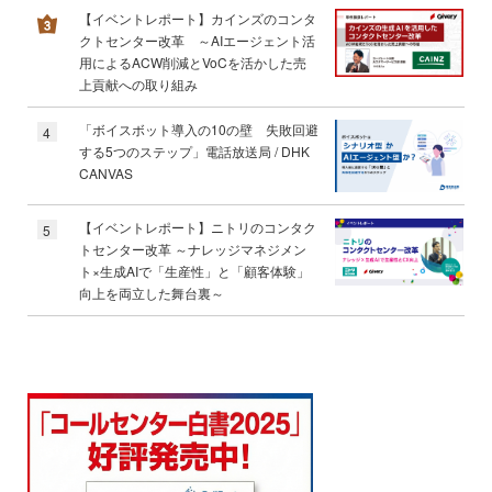
【イベントレポート】カインズのコンタ
クトセンター改革 ～AIエージェント活
用によるACW削減とVoCを活かした売
上貢献への取り組み
「ボイスボット導入の10の壁 失敗回避
4
する5つのステップ」電話放送局 / DHK
CANVAS
【イベントレポート】ニトリのコンタク
5
トセンター改革 ～ナレッジマネジメン
ト×生成AIで「生産性」と「顧客体験」
向上を両立した舞台裏～