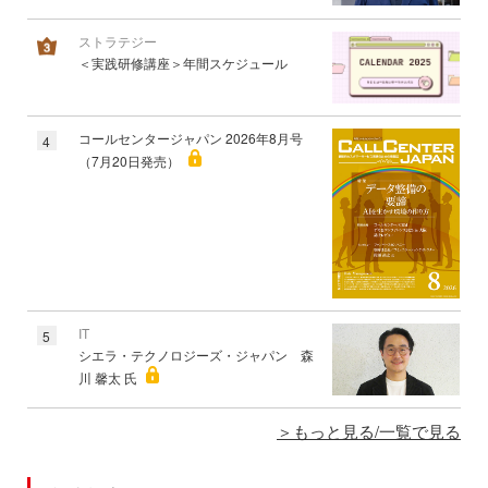
ストラテジー
＜実践研修講座＞年間スケジュール
コールセンタージャパン 2026年8月号
4
（7月20日発売）
IT
5
シエラ・テクノロジーズ・ジャパン 森
川 馨太 氏
もっと見る/一覧で見る