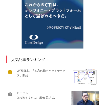
人気記事ランキング
JR西日本、「お忘れ物チャットサービ
ス」開始
ピープル
はぴねすくらぶ 若松 晃 さん