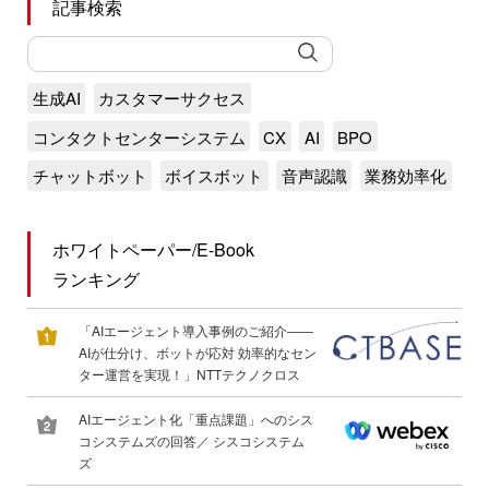
記事検索
生成AI
カスタマーサクセス
コンタクトセンターシステム
CX
AI
BPO
チャットボット
ボイスボット
音声認識
業務効率化
ホワイトペーパー/E-Book
ランキング
「AIエージェント導入事例のご紹介――
AIが仕分け、ボットが応対 効率的なセン
ター運営を実現！」NTTテクノクロス
AIエージェント化「重点課題」へのシス
コシステムズの回答／ シスコシステム
ズ