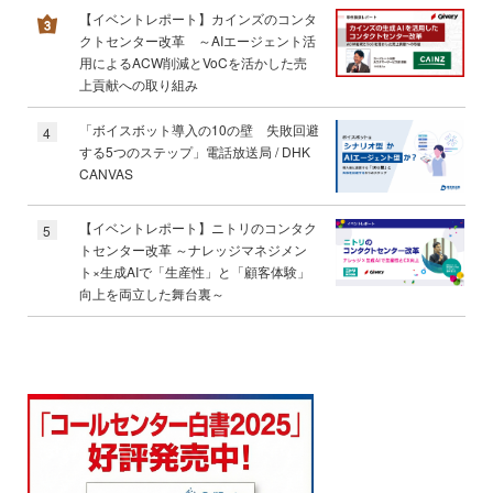
【イベントレポート】カインズのコンタ
クトセンター改革 ～AIエージェント活
用によるACW削減とVoCを活かした売
上貢献への取り組み
「ボイスボット導入の10の壁 失敗回避
4
する5つのステップ」電話放送局 / DHK
CANVAS
【イベントレポート】ニトリのコンタク
5
トセンター改革 ～ナレッジマネジメン
ト×生成AIで「生産性」と「顧客体験」
向上を両立した舞台裏～