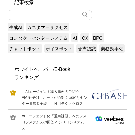
記事検索
生成AI
カスタマーサクセス
コンタクトセンターシステム
AI
CX
BPO
チャットボット
ボイスボット
音声認識
業務効率化
ホワイトペーパー/E-Book
ランキング
「AIエージェント導入事例のご紹介――
AIが仕分け、ボットが応対 効率的なセン
ター運営を実現！」NTTテクノクロス
AIエージェント化「重点課題」へのシス
コシステムズの回答／ シスコシステム
ズ