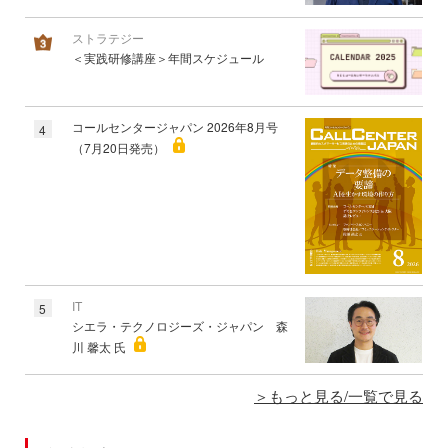
ストラテジー
＜実践研修講座＞年間スケジュール
コールセンタージャパン 2026年8月号
4
（7月20日発売）
IT
5
シエラ・テクノロジーズ・ジャパン 森
川 馨太 氏
もっと見る/一覧で見る