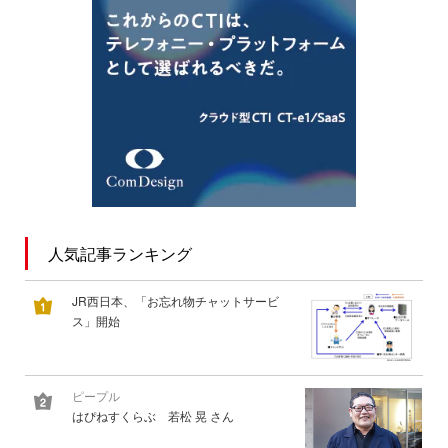
人気記事ランキング
JR西日本、「お忘れ物チャットサービ
ス」開始
ピープル
はぴねすくらぶ 若松 晃 さん