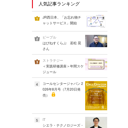
人気記事ランキング
JR西日本、「お忘れ物チ
ャットサービス」開始
ピープル
はぴねすくらぶ 若松 晃
さん
ストラテジー
＜実践研修講座＞年間スケ
ジュール
コールセンタージャパン 2
4
026年8月号（7月20日発
売）
IT
5
シエラ・テクノロジーズ・