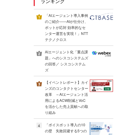
ランキング
「AIエージェント導入事例
のご紹介――AIが仕分け、
ボットが応対 効率的なセ
ンター運営を実現！」NTT
テクノクロス
AIエージェント化「重点課
題」へのシスコシステムズ
の回答／ シスコシステム
ズ
【イベントレポート】カイ
ンズのコンタクトセンター
改革 ～AIエージェント活
用によるACW削減とVoC
を活かした売上貢献への取
り組み
「ボイスボット導入の10
4
の壁 失敗回避する5つの