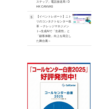
ステップ」電話放送局 / D
HK CANVAS
【イベントレポート】ニト
5
リのコンタクトセンター改
革 ～ナレッジマネジメン
ト×生成AIで「生産性」と
「顧客体験」向上を両立し
た舞台裏～