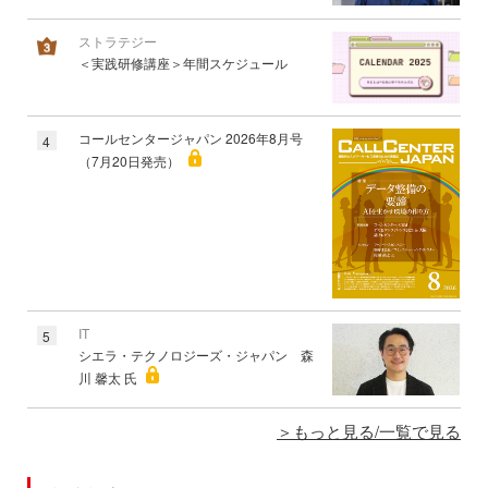
ストラテジー
＜実践研修講座＞年間スケジュール
コールセンタージャパン 2026年8月号
4
（7月20日発売）
IT
5
シエラ・テクノロジーズ・ジャパン 森
川 馨太 氏
もっと見る/一覧で見る