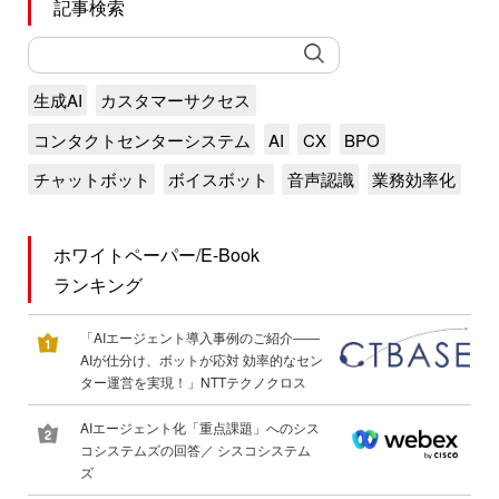
記事検索
生成AI
カスタマーサクセス
コンタクトセンターシステム
AI
CX
BPO
チャットボット
ボイスボット
音声認識
業務効率化
ホワイトペーパー/E-Book
ランキング
「AIエージェント導入事例のご紹介――
AIが仕分け、ボットが応対 効率的なセン
ター運営を実現！」NTTテクノクロス
AIエージェント化「重点課題」へのシス
コシステムズの回答／ シスコシステム
ズ