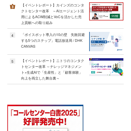
【イベントレポート】カインズのコンタ
クトセンター改革 ～AIエージェント活
用によるACW削減とVoCを活かした売
上貢献への取り組み
「ボイスボット導入の10の壁 失敗回避
4
する5つのステップ」電話放送局 / DHK
CANVAS
【イベントレポート】ニトリのコンタク
5
トセンター改革 ～ナレッジマネジメン
ト×生成AIで「生産性」と「顧客体験」
向上を両立した舞台裏～