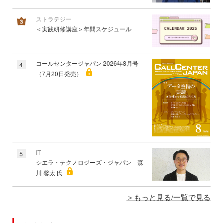
ストラテジー
＜実践研修講座＞年間スケジュール
コールセンタージャパン 2026年8月号
4
（7月20日発売）
IT
5
シエラ・テクノロジーズ・ジャパン 森
川 馨太 氏
もっと見る/一覧で見る