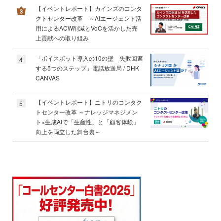
【イベントレポート】カインズのコンタ
クトセンター改革 ～AIエージェント活
用によるACW削減とVoCを活かした売
上貢献への取り組み
「ボイスボット導入の10の壁 失敗回避
4
する5つのステップ」電話放送局 / DHK
CANVAS
【イベントレポート】ニトリのコンタク
5
トセンター改革 ～ナレッジマネジメン
ト×生成AIで「生産性」と「顧客体験」
向上を両立した舞台裏～