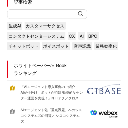
記事検索
生成AI
カスタマーサクセス
コンタクトセンターシステム
CX
AI
BPO
チャットボット
ボイスボット
音声認識
業務効率化
ホワイトペーパー/E-Book
ランキング
「AIエージェント導入事例のご紹介――
AIが仕分け、ボットが応対 効率的なセン
ター運営を実現！」NTTテクノクロス
AIエージェント化「重点課題」へのシス
コシステムズの回答／ シスコシステム
ズ