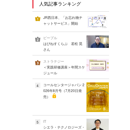
人気記事ランキング
JR西日本、「お忘れ物チ
ャットサービス」開始
ピープル
はぴねすくらぶ 若松 晃
さん
ストラテジー
＜実践研修講座＞年間スケ
ジュール
コールセンタージャパン 2
4
026年8月号（7月20日発
売）
IT
5
シエラ・テクノロジーズ・