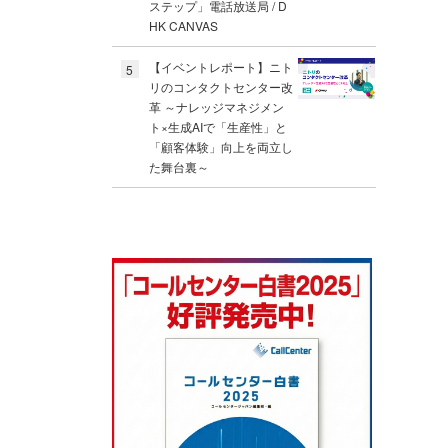
ステップ」電話放送局 / D
HK CANVAS
【イベントレポート】ニト
5
リのコンタクトセンター改
革 ～ナレッジマネジメン
ト×生成AIで「生産性」と
「顧客体験」向上を両立し
た舞台裏～