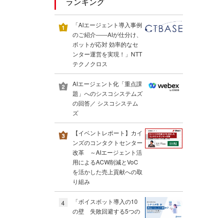
ランキング
「AIエージェント導入事例
のご紹介――AIが仕分け、
ボットが応対 効率的なセ
ンター運営を実現！」NTT
テクノクロス
AIエージェント化「重点課
題」へのシスコシステムズ
の回答／ シスコシステム
ズ
【イベントレポート】カイ
ンズのコンタクトセンター
改革 ～AIエージェント活
用によるACW削減とVoC
を活かした売上貢献への取
り組み
「ボイスボット導入の10
4
の壁 失敗回避する5つの