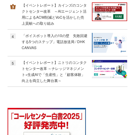
【イベントレポート】カインズのコンタ
クトセンター改革 ～AIエージェント活
用によるACW削減とVoCを活かした売
上貢献への取り組み
「ボイスボット導入の10の壁 失敗回避
4
する5つのステップ」電話放送局 / DHK
CANVAS
【イベントレポート】ニトリのコンタク
5
トセンター改革 ～ナレッジマネジメン
ト×生成AIで「生産性」と「顧客体験」
向上を両立した舞台裏～