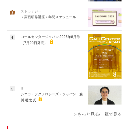
ストラテジー
＜実践研修講座＞年間スケジュール
コールセンタージャパン 2026年8月号
4
（7月20日発売）
IT
5
シエラ・テクノロジーズ・ジャパン 森
川 馨太 氏
もっと見る/一覧で見る