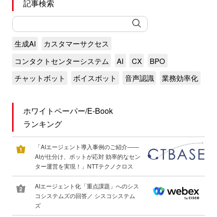
記事検索
生成AI
カスタマーサクセス
コンタクトセンターシステム
AI
CX
BPO
チャットボット
ボイスボット
音声認識
業務効率化
ホワイトペーパー/E-Book
ランキング
「AIエージェント導入事例のご紹介――
AIが仕分け、ボットが応対 効率的なセン
ター運営を実現！」NTTテクノクロス
AIエージェント化「重点課題」へのシス
コシステムズの回答／ シスコシステム
ズ