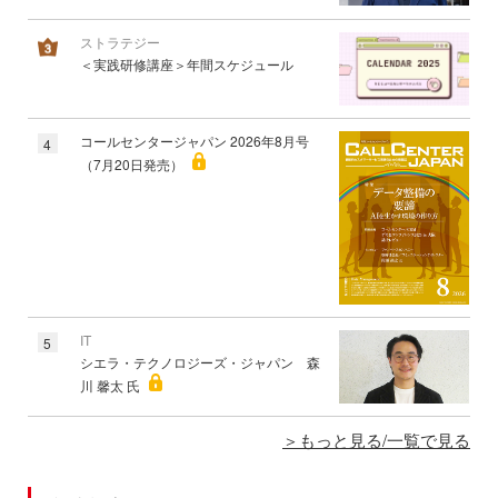
ストラテジー
＜実践研修講座＞年間スケジュール
コールセンタージャパン 2026年8月号
4
（7月20日発売）
IT
5
シエラ・テクノロジーズ・ジャパン 森
川 馨太 氏
もっと見る/一覧で見る