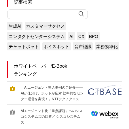
記事検索
生成AI
カスタマーサクセス
コンタクトセンターシステム
AI
CX
BPO
チャットボット
ボイスボット
音声認識
業務効率化
ホワイトペーパー/E-Book
ランキング
「AIエージェント導入事例のご紹介――
AIが仕分け、ボットが応対 効率的なセン
ター運営を実現！」NTTテクノクロス
AIエージェント化「重点課題」へのシス
コシステムズの回答／ シスコシステム
ズ