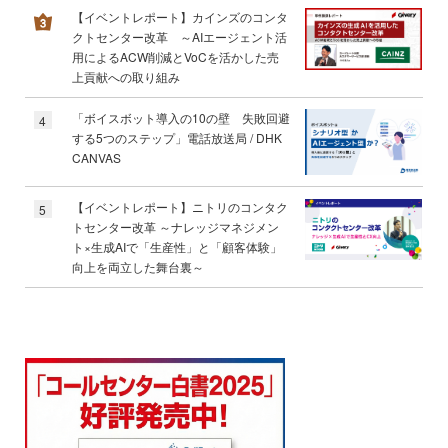
【イベントレポート】カインズのコンタ
クトセンター改革 ～AIエージェント活
用によるACW削減とVoCを活かした売
上貢献への取り組み
「ボイスボット導入の10の壁 失敗回避
4
する5つのステップ」電話放送局 / DHK
CANVAS
【イベントレポート】ニトリのコンタク
5
トセンター改革 ～ナレッジマネジメン
ト×生成AIで「生産性」と「顧客体験」
向上を両立した舞台裏～