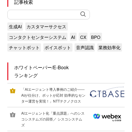
記事検索
生成AI
カスタマーサクセス
コンタクトセンターシステム
AI
CX
BPO
チャットボット
ボイスボット
音声認識
業務効率化
ホワイトペーパー/E-Book
ランキング
「AIエージェント導入事例のご紹介――
AIが仕分け、ボットが応対 効率的なセン
ター運営を実現！」NTTテクノクロス
AIエージェント化「重点課題」へのシス
コシステムズの回答／ シスコシステム
ズ