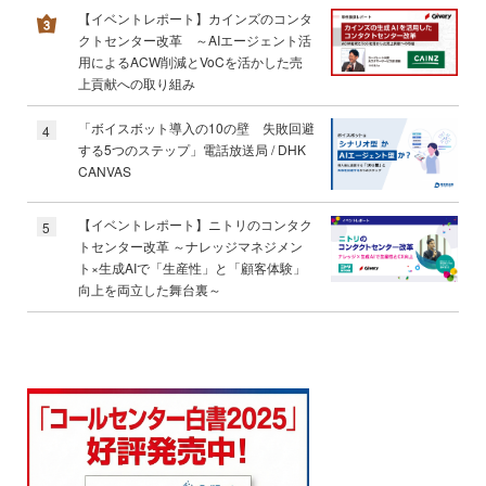
【イベントレポート】カインズのコンタ
クトセンター改革 ～AIエージェント活
用によるACW削減とVoCを活かした売
上貢献への取り組み
「ボイスボット導入の10の壁 失敗回避
4
する5つのステップ」電話放送局 / DHK
CANVAS
【イベントレポート】ニトリのコンタク
5
トセンター改革 ～ナレッジマネジメン
ト×生成AIで「生産性」と「顧客体験」
向上を両立した舞台裏～