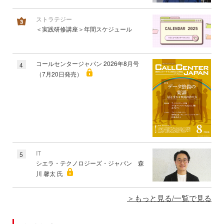
ストラテジー
＜実践研修講座＞年間スケジュール
コールセンタージャパン 2026年8月号
4
（7月20日発売）
IT
5
シエラ・テクノロジーズ・ジャパン 森
川 馨太 氏
もっと見る/一覧で見る