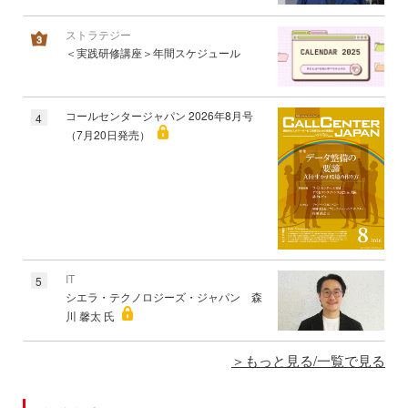
ストラテジー
＜実践研修講座＞年間スケジュール
コールセンタージャパン 2026年8月号
4
（7月20日発売）
IT
5
シエラ・テクノロジーズ・ジャパン 森
川 馨太 氏
もっと見る/一覧で見る