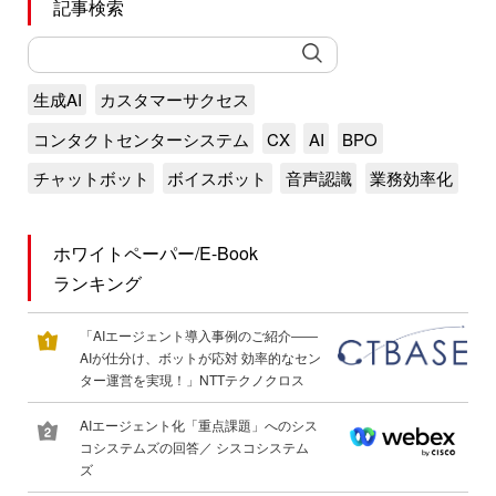
記事検索
生成AI
カスタマーサクセス
コンタクトセンターシステム
CX
AI
BPO
チャットボット
ボイスボット
音声認識
業務効率化
ホワイトペーパー/E-Book
ランキング
「AIエージェント導入事例のご紹介――
AIが仕分け、ボットが応対 効率的なセン
ター運営を実現！」NTTテクノクロス
AIエージェント化「重点課題」へのシス
コシステムズの回答／ シスコシステム
ズ