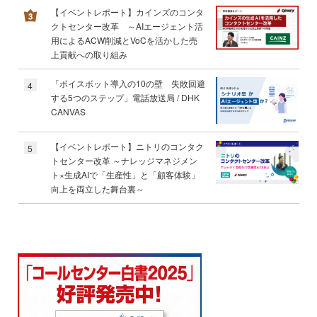
【イベントレポート】カインズのコンタ
クトセンター改革 ～AIエージェント活
用によるACW削減とVoCを活かした売
上貢献への取り組み
「ボイスボット導入の10の壁 失敗回避
4
する5つのステップ」電話放送局 / DHK
CANVAS
【イベントレポート】ニトリのコンタク
5
トセンター改革 ～ナレッジマネジメン
ト×生成AIで「生産性」と「顧客体験」
向上を両立した舞台裏～