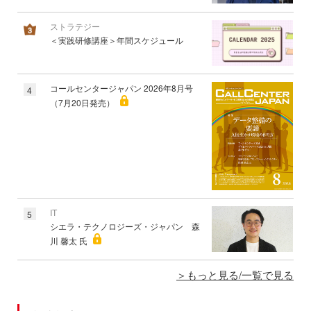
ストラテジー
＜実践研修講座＞年間スケジュール
コールセンタージャパン 2026年8月号
4
（7月20日発売）
IT
5
シエラ・テクノロジーズ・ジャパン 森
川 馨太 氏
もっと見る/一覧で見る