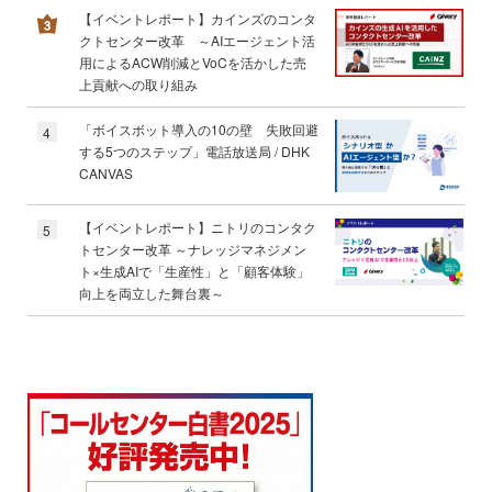
【イベントレポート】カインズのコンタ
クトセンター改革 ～AIエージェント活
用によるACW削減とVoCを活かした売
上貢献への取り組み
「ボイスボット導入の10の壁 失敗回避
4
する5つのステップ」電話放送局 / DHK
CANVAS
【イベントレポート】ニトリのコンタク
5
トセンター改革 ～ナレッジマネジメン
ト×生成AIで「生産性」と「顧客体験」
向上を両立した舞台裏～