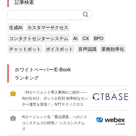
記事検索
生成AI
カスタマーサクセス
コンタクトセンターシステム
AI
CX
BPO
チャットボット
ボイスボット
音声認識
業務効率化
ホワイトペーパー/E-Book
ランキング
「AIエージェント導入事例のご紹介――
AIが仕分け、ボットが応対 効率的なセン
ター運営を実現！」NTTテクノクロス
AIエージェント化「重点課題」へのシス
コシステムズの回答／ シスコシステム
ズ