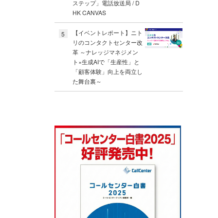
ステップ」電話放送局 / D
HK CANVAS
【イベントレポート】ニト
5
リのコンタクトセンター改
革 ～ナレッジマネジメン
ト×生成AIで「生産性」と
「顧客体験」向上を両立し
た舞台裏～