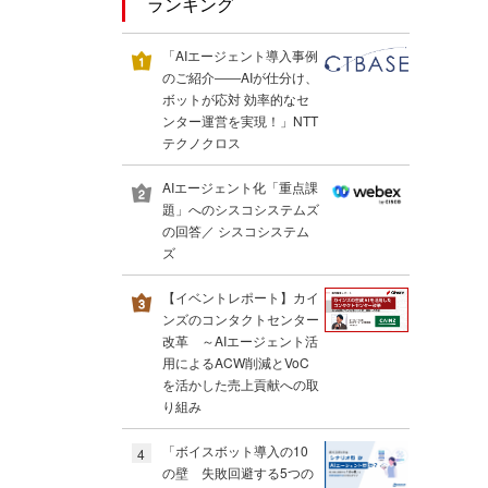
ランキング
「AIエージェント導入事例
のご紹介――AIが仕分け、
ボットが応対 効率的なセ
ンター運営を実現！」NTT
テクノクロス
AIエージェント化「重点課
題」へのシスコシステムズ
の回答／ シスコシステム
ズ
【イベントレポート】カイ
ンズのコンタクトセンター
改革 ～AIエージェント活
用によるACW削減とVoC
を活かした売上貢献への取
り組み
「ボイスボット導入の10
4
の壁 失敗回避する5つの