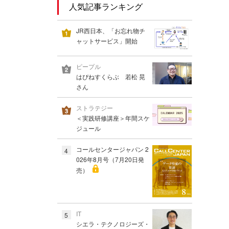
人気記事ランキング
JR西日本、「お忘れ物チ
ャットサービス」開始
ピープル
はぴねすくらぶ 若松 晃
さん
ストラテジー
＜実践研修講座＞年間スケ
ジュール
コールセンタージャパン 2
4
026年8月号（7月20日発
売）
IT
5
シエラ・テクノロジーズ・