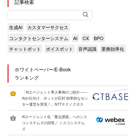
記事検索
生成AI
カスタマーサクセス
コンタクトセンターシステム
AI
CX
BPO
チャットボット
ボイスボット
音声認識
業務効率化
ホワイトペーパー/E-Book
ランキング
「AIエージェント導入事例のご紹介――
AIが仕分け、ボットが応対 効率的なセン
ター運営を実現！」NTTテクノクロス
AIエージェント化「重点課題」へのシス
コシステムズの回答／ シスコシステム
ズ