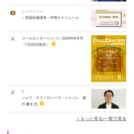
ストラテジー
＜実践研修講座＞年間スケジュール
コールセンタージャパン 2026年8月号
4
（7月20日発売）
IT
5
シエラ・テクノロジーズ・ジャパン 森
川 馨太 氏
もっと見る/一覧で見る