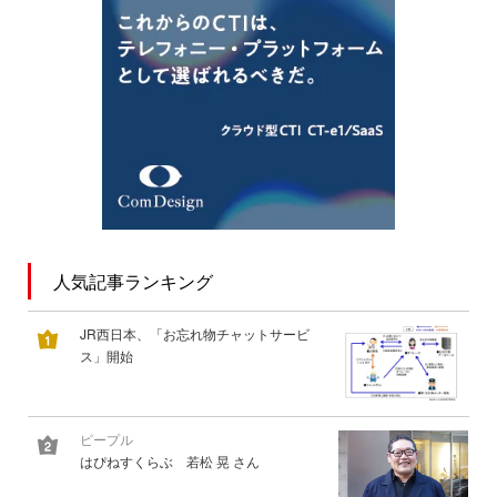
人気記事ランキング
JR西日本、「お忘れ物チャットサービ
ス」開始
ピープル
はぴねすくらぶ 若松 晃 さん