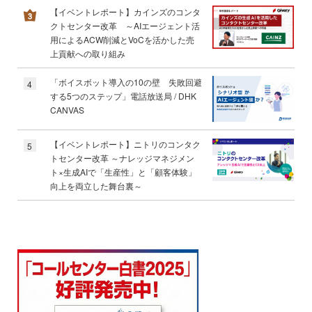
【イベントレポート】カインズのコンタ
クトセンター改革 ～AIエージェント活
用によるACW削減とVoCを活かした売
上貢献への取り組み
「ボイスボット導入の10の壁 失敗回避
4
する5つのステップ」電話放送局 / DHK
CANVAS
【イベントレポート】ニトリのコンタク
5
トセンター改革 ～ナレッジマネジメン
ト×生成AIで「生産性」と「顧客体験」
向上を両立した舞台裏～