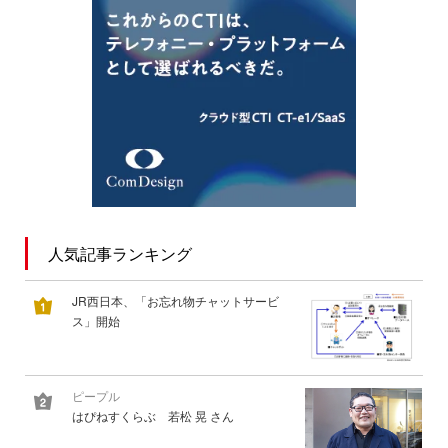
人気記事ランキング
JR西日本、「お忘れ物チャットサービ
ス」開始
ピープル
はぴねすくらぶ 若松 晃 さん