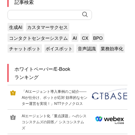
記事検索
生成AI
カスタマーサクセス
コンタクトセンターシステム
AI
CX
BPO
チャットボット
ボイスボット
音声認識
業務効率化
ホワイトペーパー/E-Book
ランキング
「AIエージェント導入事例のご紹介――
AIが仕分け、ボットが応対 効率的なセン
ター運営を実現！」NTTテクノクロス
AIエージェント化「重点課題」へのシス
コシステムズの回答／ シスコシステム
ズ