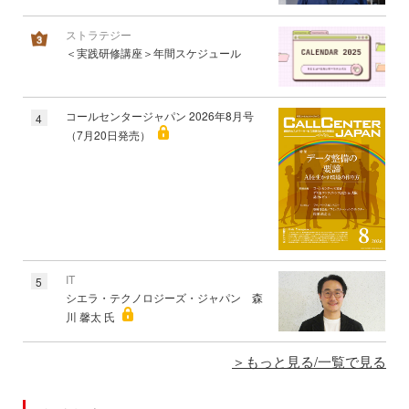
ストラテジー
＜実践研修講座＞年間スケジュール
コールセンタージャパン 2026年8月号
4
（7月20日発売）
IT
5
シエラ・テクノロジーズ・ジャパン 森
川 馨太 氏
もっと見る/一覧で見る