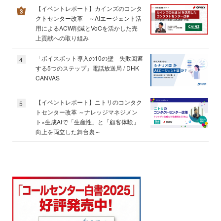
【イベントレポート】カインズのコンタ
クトセンター改革 ～AIエージェント活
用によるACW削減とVoCを活かした売
上貢献への取り組み
「ボイスボット導入の10の壁 失敗回避
4
する5つのステップ」電話放送局 / DHK
CANVAS
【イベントレポート】ニトリのコンタク
5
トセンター改革 ～ナレッジマネジメン
ト×生成AIで「生産性」と「顧客体験」
向上を両立した舞台裏～