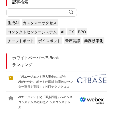
記事検索
生成AI
カスタマーサクセス
コンタクトセンターシステム
AI
CX
BPO
チャットボット
ボイスボット
音声認識
業務効率化
ホワイトペーパー/E-Book
ランキング
「AIエージェント導入事例のご紹介――
AIが仕分け、ボットが応対 効率的なセン
ター運営を実現！」NTTテクノクロス
AIエージェント化「重点課題」へのシス
コシステムズの回答／ シスコシステム
ズ