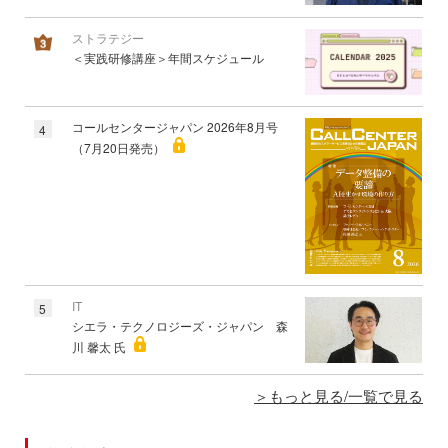
ストラテジー
＜実践研修講座＞年間スケジュール
コールセンタージャパン 2026年8月号
4
（7月20日発売）
IT
5
シエラ・テクノロジーズ・ジャパン 森
川 馨太 氏
もっと見る/一覧で見る