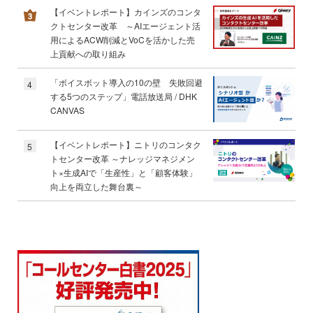
【イベントレポート】カインズのコンタ
クトセンター改革 ～AIエージェント活
用によるACW削減とVoCを活かした売
上貢献への取り組み
「ボイスボット導入の10の壁 失敗回避
4
する5つのステップ」電話放送局 / DHK
CANVAS
【イベントレポート】ニトリのコンタク
5
トセンター改革 ～ナレッジマネジメン
ト×生成AIで「生産性」と「顧客体験」
向上を両立した舞台裏～