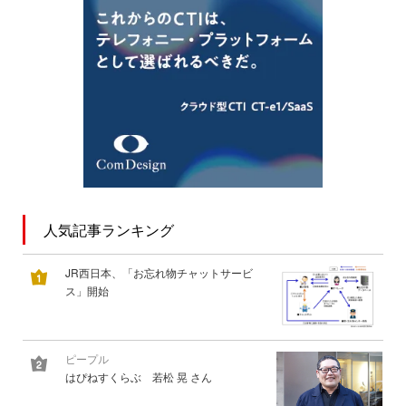
人気記事ランキング
JR西日本、「お忘れ物チャットサービ
ス」開始
ピープル
はぴねすくらぶ 若松 晃 さん