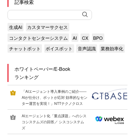
記事検索
生成AI
カスタマーサクセス
コンタクトセンターシステム
AI
CX
BPO
チャットボット
ボイスボット
音声認識
業務効率化
ホワイトペーパー/E-Book
ランキング
「AIエージェント導入事例のご紹介――
AIが仕分け、ボットが応対 効率的なセン
ター運営を実現！」NTTテクノクロス
AIエージェント化「重点課題」へのシス
コシステムズの回答／ シスコシステム
ズ