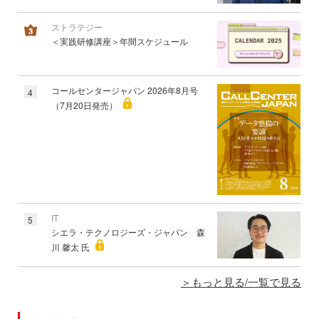
ストラテジー
＜実践研修講座＞年間スケジュール
コールセンタージャパン 2026年8月号
4
（7月20日発売）
IT
5
シエラ・テクノロジーズ・ジャパン 森
川 馨太 氏
もっと見る/一覧で見る