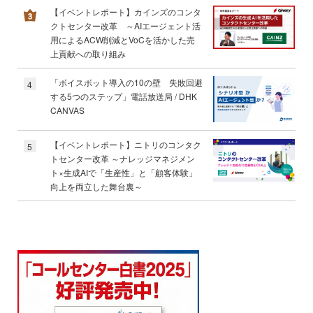
【イベントレポート】カインズのコンタ
クトセンター改革 ～AIエージェント活
用によるACW削減とVoCを活かした売
上貢献への取り組み
「ボイスボット導入の10の壁 失敗回避
4
する5つのステップ」電話放送局 / DHK
CANVAS
【イベントレポート】ニトリのコンタク
5
トセンター改革 ～ナレッジマネジメン
ト×生成AIで「生産性」と「顧客体験」
向上を両立した舞台裏～