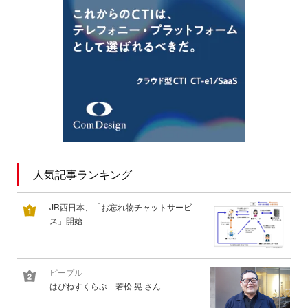
人気記事ランキング
JR西日本、「お忘れ物チャットサービ
ス」開始
ピープル
はぴねすくらぶ 若松 晃 さん