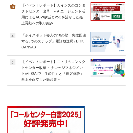
【イベントレポート】カインズのコンタ
クトセンター改革 ～AIエージェント活
用によるACW削減とVoCを活かした売
上貢献への取り組み
「ボイスボット導入の10の壁 失敗回避
4
する5つのステップ」電話放送局 / DHK
CANVAS
【イベントレポート】ニトリのコンタク
5
トセンター改革 ～ナレッジマネジメン
ト×生成AIで「生産性」と「顧客体験」
向上を両立した舞台裏～