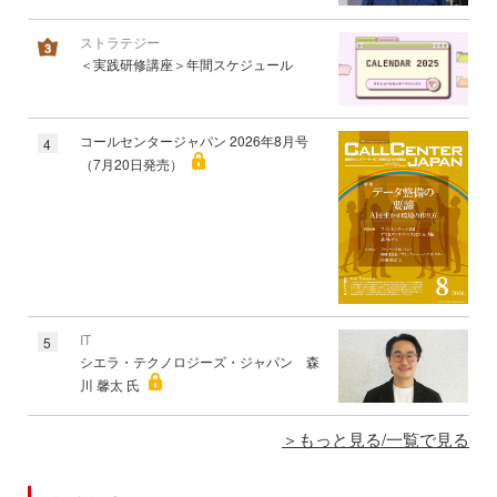
ストラテジー
＜実践研修講座＞年間スケジュール
コールセンタージャパン 2026年8月号
4
（7月20日発売）
IT
5
シエラ・テクノロジーズ・ジャパン 森
川 馨太 氏
もっと見る/一覧で見る