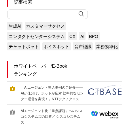
記事検索
生成AI
カスタマーサクセス
コンタクトセンターシステム
CX
AI
BPO
チャットボット
ボイスボット
音声認識
業務効率化
ホワイトペーパー/E-Book
ランキング
「AIエージェント導入事例のご紹介――
AIが仕分け、ボットが応対 効率的なセン
ター運営を実現！」NTTテクノクロス
AIエージェント化「重点課題」へのシス
コシステムズの回答／ シスコシステム
ズ