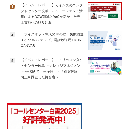
【イベントレポート】カインズのコンタ
クトセンター改革 ～AIエージェント活
用によるACW削減とVoCを活かした売
上貢献への取り組み
「ボイスボット導入の10の壁 失敗回避
4
する5つのステップ」電話放送局 / DHK
CANVAS
【イベントレポート】ニトリのコンタク
5
トセンター改革 ～ナレッジマネジメン
ト×生成AIで「生産性」と「顧客体験」
向上を両立した舞台裏～