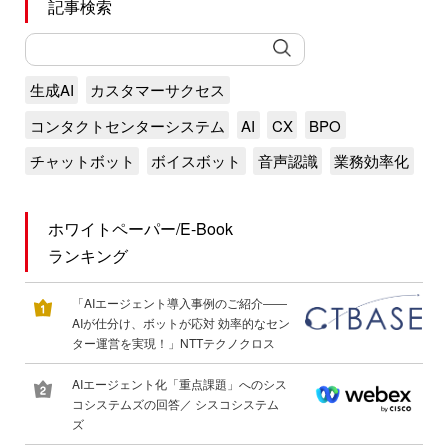
記事検索
生成AI
カスタマーサクセス
コンタクトセンターシステム
AI
CX
BPO
チャットボット
ボイスボット
音声認識
業務効率化
ホワイトペーパー/E-Book
ランキング
「AIエージェント導入事例のご紹介――
AIが仕分け、ボットが応対 効率的なセン
ター運営を実現！」NTTテクノクロス
AIエージェント化「重点課題」へのシス
コシステムズの回答／ シスコシステム
ズ