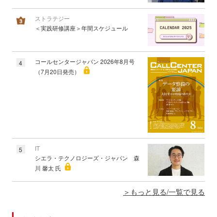
ストラテジー
＜実践研修講座＞年間スケジュール
コールセンタージャパン 2026年8月号
4
（7月20日発売）
IT
5
シエラ・テクノロジーズ・ジャパン 森
川 馨太 氏
もっと見る/一覧で見る