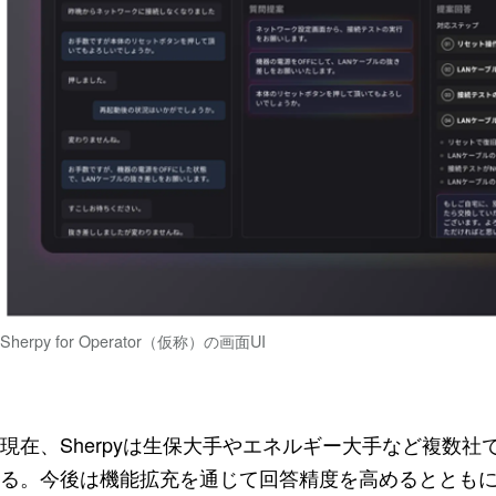
Sherpy for Operator（仮称）の画面UI
現在、Sherpyは生保大手やエネルギー大手など複数
る。今後は機能拡充を通じて回答精度を高めるとともに、