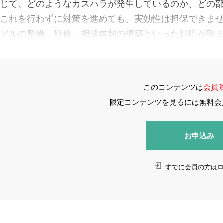
じて、どのようなカスハラが発生しているのか、どの
これを行わずに対策を進めても、実効性は担保できま
アルの整備、研修、相談体制の構築といった対応が望
このコンテンツは
会員
限定コンテンツを見るには無料会
お申込み
すでに会員の方は