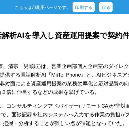
こちらは印刷用ページです。
印刷する
戻る
話解析AIを導入し資産運用提案で契約
市、清宗一男頭取)は、営業企画部個人企画室のダイレ
供する電話解析AI『MiiTel Phone』と、AIビジネスアシ
た。非対面による資産運用提案の業務効率化と応対品質の
約２倍に伸長するなどの成果を挙げている。
、コンサルティングアドバイザー(リモートCA)が非対
まで、面談記録を社内システムへ入力する作業の負担が
確に把握・分析することが難しい点が課題となっていた。