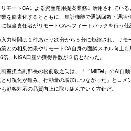
リモートCAによる資産運用提案業務に活用されている。
作業を簡素化するとともに、集計機能で通話回数・通話
とに担当責任者がリモートCAへフィードバックを行う仕
入力時間は１件あたり20分から５分に短縮され、リモート
施策との相乗効果やリモートCA自身の面談スキル向上も
.6倍、NISA口座の獲得件数が２倍となった。
画室担当副部長の松前敦之氏は、「『MiiTel』のAI自
化と可視化が進み、行動量の増加につながった」とコメ
後も顧客対応の品質向上に取り組んでいく方針だ。