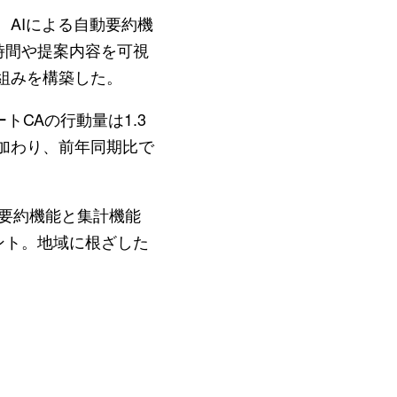
AIによる自動要約機
時間や提案内容を可視
組みを構築した。
CAの行動量は1.3
加わり、前年同期比で
動要約機能と集計機能
ント。地域に根ざした