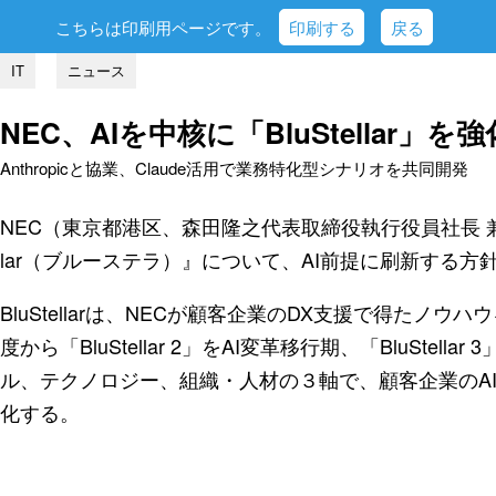
こちらは印刷用ページです。
印刷する
戻る
IT
ニュース
NEC、AIを中核に「BluStellar」を強
Anthropicと協業、Claude活用で業務特化型シナリオを共同開発
NEC（東京都港区、森田隆之代表取締役執行役員社長 兼 C
lar（ブルーステラ）』について、AI前提に刷新する方
BluStellarは、NECが顧客企業のDX支援で得たノウ
度から「BluStellar 2」をAI変革移行期、「BluSte
ル、テクノロジー、組織・人材の３軸で、顧客企業のA
化する。