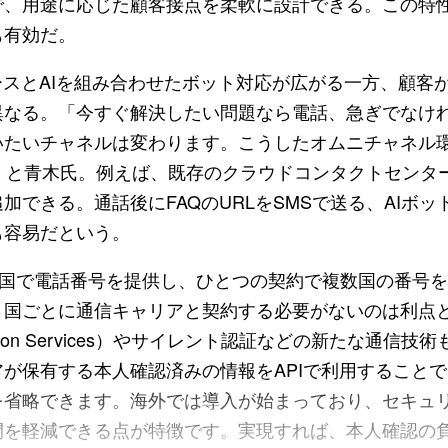
、用途に応じた顧客接点を柔軟に設計できる。この特性
も有効だ。
スとAIを組み合わせたボット対応が広がる一方、顧客
異なる。「今すぐ解決したい問題なら電話、急ぎでなけれ
いたいチャネルは変わります。こうしたオムニチャネル
す」と青木氏。例えば、既存のクラウドコンタクトセンタ
加できる。通話後にFAQのURLをSMSで送る、AIボ
も容易だという。
カ国で電話番号を提供し、ひとつの契約で複数国の番号
、国ごとに通信キャリアと契約する必要がないのは利点と
nication Services）やサイレント認証などの新たな通
が保有する本人確認済みの情報をAPIで利用することで
を省略できます。海外では導入が始まっており、セキュ
間を軽減できる点が特徴です。実現すれば、本人確認の