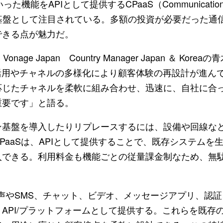
をAPIとして提供するCPaaS（Communications Platf
の基盤として注目されている。多額の投資が必要だった通
できる点が魅力だ。
age Japan Country Manager Japan ＆ Ko
活用やチャネルの多様化により顧客体験の再設計が進んで
応じたチャネルを柔軟に組み合わせ、迅速に、自社に合
重要です」と語る。
基盤を導入したりリプレースするには、設備や回線な
PaaSは、APIとして提供することで、既存システムを
入できる。利用料金も機能ごとの従量課金制なため、無
音声やSMS、チャット、ビデオ、メッセージアプリ、認証
API/プラットフォームとして提供する。これらを既存の