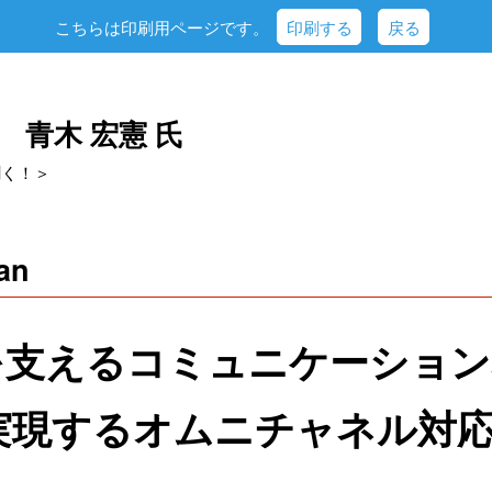
こちらは印刷用ページです。
印刷する
戻る
an 青木 宏憲 氏
聞く！＞
an
を支えるコミュニケーション
が実現するオムニチャネル対