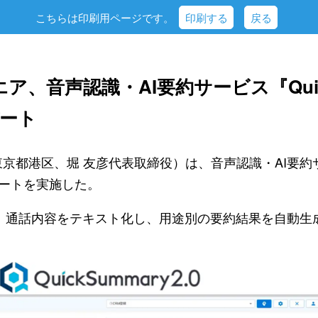
こちらは印刷用ページです。
印刷する
戻る
、音声認識・AI要約サービス『QuickS
デート
京都港区、堀 友彦代表取締役）は、音声認識・AI要約サー
プデートを実施した。
y2.0は、通話内容をテキスト化し、用途別の要約結果を自動