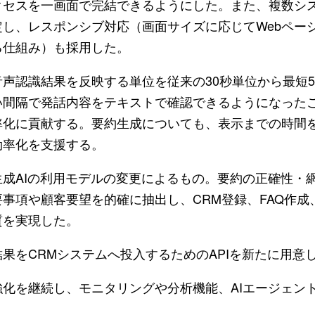
クセスを一画面で完結できるようにした。また、複数シ
し、レスポンシブ対応（画面サイズに応じてWebペー
る仕組み）も採用した。
声認識結果を反映する単位を従来の30秒単位から最短
い間隔で発話内容をテキストで確認できるようになった
化に貢献する。要約生成についても、表示までの時間を
効率化を支援する。
成AIの利用モデルの変更によるもの。要約の正確性・
事項や顧客要望を的確に抽出し、CRM登録、FAQ作成
質を実現した。
果をCRMシステムへ投入するためのAPIを新たに用意
化を継続し、モニタリングや分析機能、AIエージェン