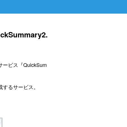
ummary2.
ビス『QuickSum
生成するサービス。