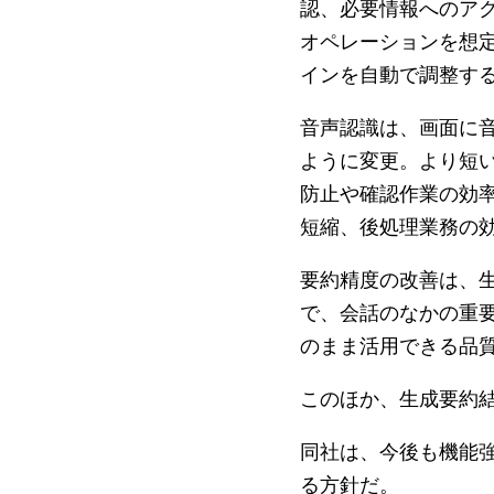
認、必要情報へのア
オペレーションを想定
インを自動で調整す
音声認識は、画面に音
ように変更。より短
防止や確認作業の効率
短縮、後処理業務の
要約精度の改善は、生
で、会話のなかの重要
のまま活用できる品
このほか、生成要約結
同社は、今後も機能強
る方針だ。