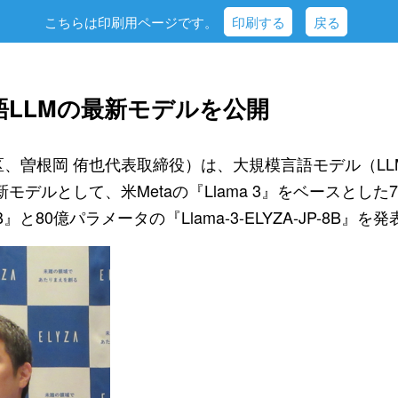
こちらは印刷用ページです。
印刷する
戻る
本語LLMの最新モデルを公開
区、曽根岡 侑也代表取締役）は、大規模言語モデル（LLM）群
最新モデルとして、米Metaの『Llama 3』をベースとした
P-70B』と80億パラメータの『Llama-3-ELYZA-JP-8B』