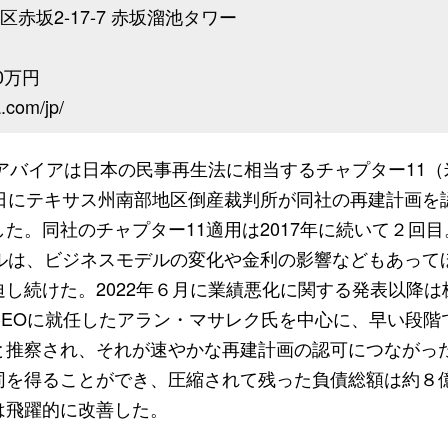
赤坂2-17-7 赤坂溜池タワー
月
0万円
com/jp/
アバイアは日本の民事再生法に相当するチャプター11（
日にテキサス州南部地区倒産裁判所が同社の再建計画を
た。同社のチャプター11適用は2017年に続いて２回
ドルは、ビジネスモデルの変化や金利の影響などもあって
し続けた。2022年６月に業績悪化に関する発表以降
CEOに就任したアラン・マサレク氏を中心に、早い段階
と推察され、それが速やかな再建計画の認可につながっ
同を得ることができ、圧縮されて残った負債総額は約８億
は飛躍的に改善した。