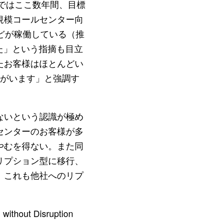
ではここ数年間、目標
規模コールセンター向
どが稼働している（推
た」という指摘も目立
たお客様はほとんどい
様がいます」と強調す
ないという認識が極め
センターのお客様が多
やむを得ない。また同
リプション型に移行、
。これも他社へのリプ
t Disruption