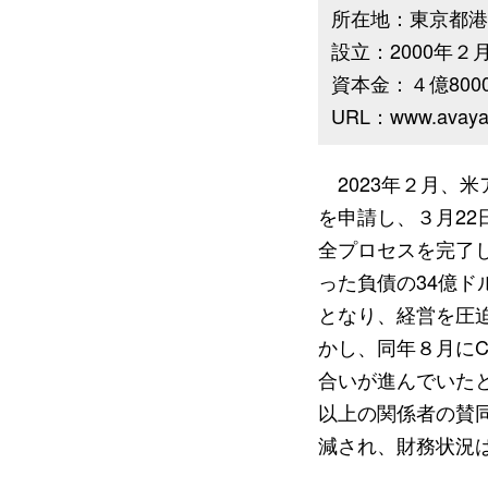
所在地：東京都港区
設立：2000年２
資本金：４億800
URL：www.avaya.
2023年２月、米
を申請し、３月22
全プロセスを完了し
った負債の34億
となり、経営を圧迫
かし、同年８月に
合いが進んでいた
以上の関係者の賛
減され、財務状況