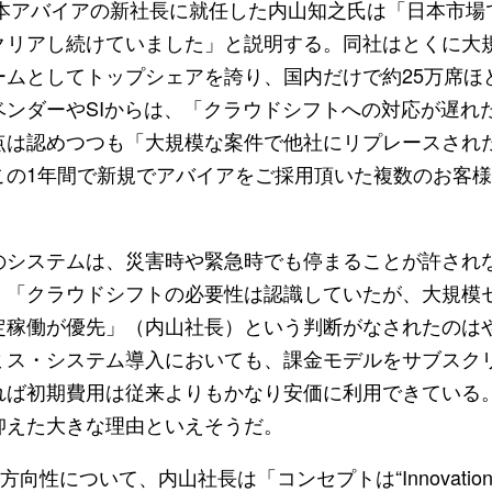
日本アバイアの新社長に就任した内山知之氏は「日本市場
クリアし続けていました」と説明する。同社はとくに大
ームとしてトップシェアを誇り、国内だけで約25万席ほ
ベンダーやSIからは、「クラウドシフトへの対応が遅れ
点は認めつつも「大規模な案件で他社にリプレースされ
この1年間で新規でアバイアをご採用頂いた複数のお客
システムは、災害時や緊急時でも停まることが許され
、「クラウドシフトの必要性は認識していたが、大規模
定稼働が優先」（内山社長）という判断がなされたのは
ミス・システム導入においても、課金モデルをサブスク
れば初期費用は従来よりもかなり安価に利用できている
抑えた大きな理由といえそうだ。
について、内山社長は「コンセプトは“Innovation withou