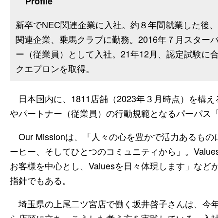
Profile
新卒でNEC関連企業に入社。約８年間就業した後
関連企業、乗馬クラブに勤務。2016年７月スター
ー（従業員）として入社。21年12月、認定試験に
クエプロンを取得。
日本国内に、1811店舗（2023年３月時点）を構
やパートナー（従業員）の行動規範となるパーパス「Our Mi
Our Missionは、「人々の心を豊かで活力ある
ーヒー、そしてひとつのコミュニティから」。Valu
お客様を中心とし、Valuesを日々体現します」な
指針でもある。
埼玉県の上尾二ツ宮店で働く坂井啓子さんは、今年
ら店頭に立ち、こうした考え方を実践している。入