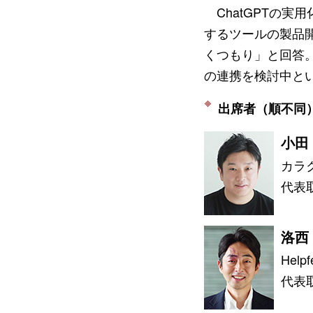
ChatGPTの実
するツールの製品
くつもり」と回答。
の連携を検討中と
出席者（順不同
小田
カラ
代表
洛西
Helpf
代表取