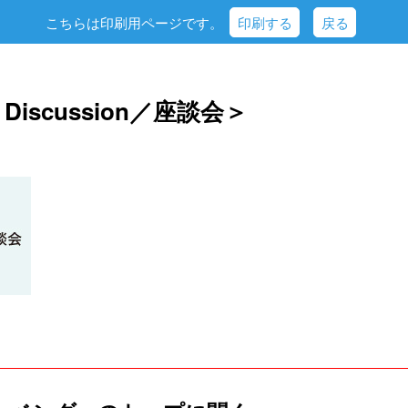
こちらは印刷用ページです。
印刷する
戻る
＜Discussion／座談会＞