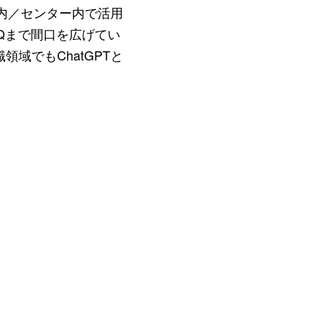
社内／センター内で活用
Qまで間口を広げてい
域でもChatGPTと