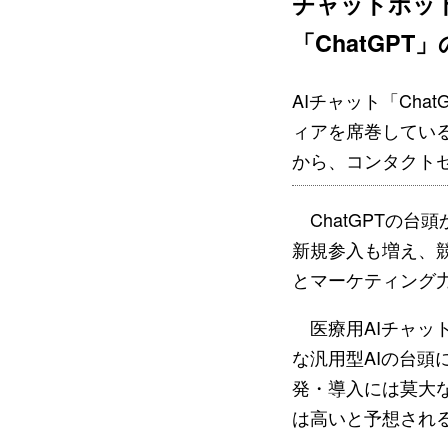
チャットボッ
「ChatGPT
AIチャット「Ch
ィアを席巻してい
から、コンタクトセ
ChatGPTの台
新規参入も増え、競
とマーケティング
医療用AIチャット
な汎用型AIの台頭
発・導入には莫大な
は高いと予想され