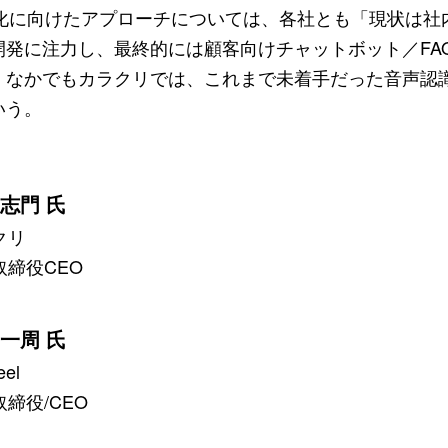
用化に向けたアプローチについては、各社とも「現状は
開発に注力し、最終的には顧客向けチャットボット／FA
なかでもカラクリでは、これまで未着手だった音声認識領
いう。
）
 志門 氏
クリ
取締役CEO
 一周 氏
eel
締役/CEO