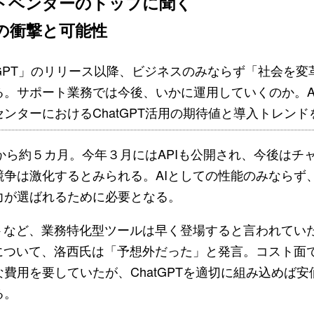
トベンダーのトップに聞く
」の衝撃と可能性
atGPT」のリリース以降、ビジネスのみならず「社会を変
る。サポート業務では今後、いかに運用していくのか。A
ンターにおけるChatGPT活用の期待値と導入トレンド
頭から約５カ月。今年３月にはAPIも公開され、今後はチ
争は激化するとみられる。AIとしての性能のみならず、
力が選ばれるために必要となる。
など、業務特化型ツールは早く登場すると言われていたが
について、洛西氏は「予想外だった」と発言。コスト面で
費用を要していたが、ChatGPTを適切に組み込めば
る。