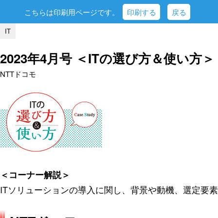
こちらは印刷用ページです。
印刷する
戻る
IT
2023年4月号 ＜ITの選び方＆使い方＞
NTTドコモ
＜コーナー解説＞
ITソリューションの導入に関し、背景や動機、選定要