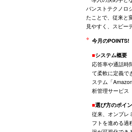
バンストテクノロジ
たことで、従来と
見やすく、スピー
今月のPOINTS!
■
システム概要
応答率や通話時
て柔軟に定義で
ステム「Amaz
析管理サービス「
■
選び方のポイ
従来、オンプレ
フトを進める過
況が可視化でき