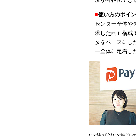
■
使い方のポイ
センター全体やチ
求した画面構成
タをベースにし
ー全体に定着し
CX統括部CX推進