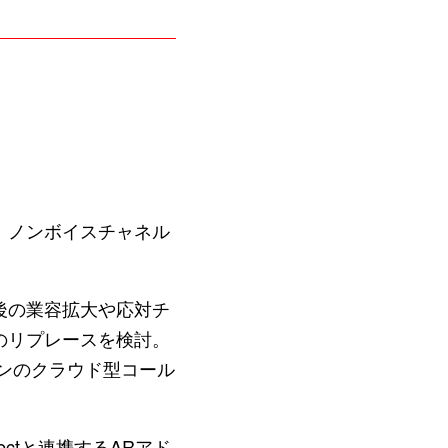
、ノンボイスチャネル
後の業容拡大や応対チ
のリプレースを検討。
ャパンのクラウド型コール
ctと連携するARアド