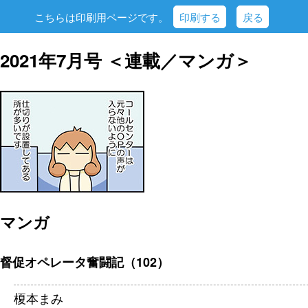
こちらは印刷用ページです。
印刷する
戻る
2021年7月号 ＜連載／マンガ＞
マンガ
督促オペレータ奮闘記（102）
榎本まみ