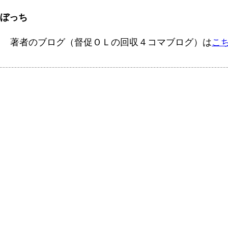
ぼっち
著者のブログ（督促ＯＬの回収４コマブログ）は
こ