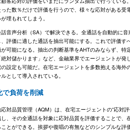
顧客応対の評価をいまだにランダム抽出で行っている
たった数％だけで評価を行うので、様々な応対がある受
ルが埋もれてしまう。
話音声分析（SA）で解決できる。全通話を自動的に音
し、評価に適した通話を抽出可能にする。これで評価す
が可能になる。抽出の判断基準をAHTのみならず、特
「絶対儲かります」など、金融業界でエージェントが発
索の設定も可能だ。在宅エージェントを多数抱える海外
ールとして導入されている。
化で負荷を削減
対品質管理（AQM）は、在宅エージェントの“応対評
識し、その全通話を対象に応対品質を評価することで、
ることができる。挨拶や復唱の有無などのシンプルな評