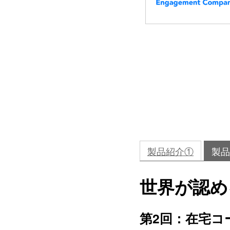
製品紹介①
製品
世界が認める
第2回：在宅コ