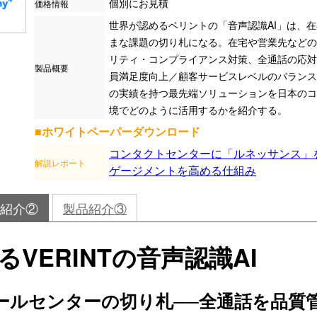
個別にお見積
価格情報
世界が認めるベリントの「音声認識AI」は、
まな課題の切り札になる。在宅や営業先などの
リティ・コンプライアンス対策、全通話の応対
製品概要
員満足度向上／顧客サービスレベルのバランス
の実績を持つ最先端ソリューションを日本のコ
境でどのように活用するかを紹介する。
■ホワイトペーパーダウンロード
コンタクトセンターに「ルネッサンス」
解説レポート
ゲージメントを高める仕組み
紹介②
製品紹介③
VERINTの音声認識AI
ールセンターの切り札──全通話を品質