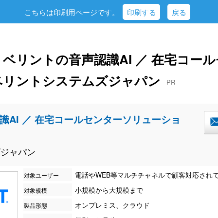
こちらは印刷用ページです。
印刷する
戻る
ベリントの音声認識AI ／ 在宅コー
 ベリントシステムズジャパン
PR
識AI ／ 在宅コールセンターソリューショ
ズジャパン
電話やWEB等マルチチャネルで顧客対応され
対象ユーザー
小規模から大規模まで
対象規模
オンプレミス、クラウド
製品形態