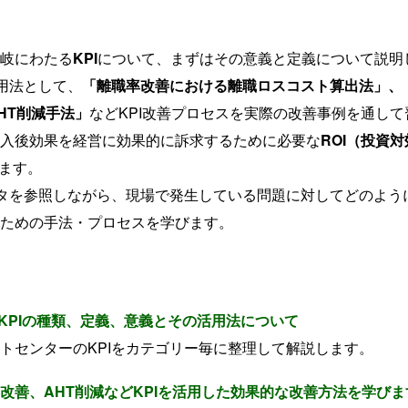
岐にわたる
KPI
について、まずはその意義と定義について説明
活用法として、
「離職率改善における離職ロスコスト算出法」、
HT削減手法」
などKPI改善プロセスを実際の改善事例を通し
入後効果を経営に効果的に訴求するために必要な
ROI（投資
びます。
ータを参照しながら、現場で発生している問題に対してどのよう
ための手法・プロセスを学びます。
のKPIの種類、定義、意義とその活用法について
トセンターのKPIをカテゴリー毎に整理して解説します。
改善、AHT削減などKPIを活用した効果的な改善方法を学び